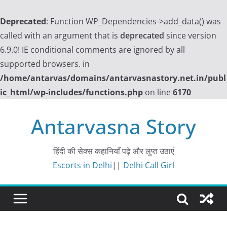
Deprecated
: Function WP_Dependencies->add_data() was
called with an argument that is
deprecated
since version
6.9.0! IE conditional comments are ignored by all
supported browsers. in
/home/antarvas/domains/antarvasnastory.net.in/publ
ic_html/wp-includes/functions.php
on line
6170
Skip
Antarvasna Story
to
content
हिंदी की सेक्स कहानियाँ पढ़े और लुप्त उठाएं
Escorts in Delhi
||
Delhi Call Girl