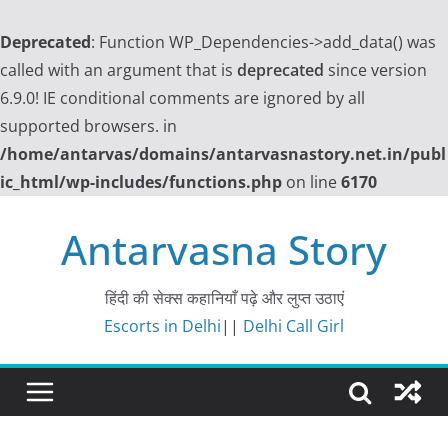
Deprecated
: Function WP_Dependencies->add_data() was
called with an argument that is
deprecated
since version
6.9.0! IE conditional comments are ignored by all
supported browsers. in
/home/antarvas/domains/antarvasnastory.net.in/publ
ic_html/wp-includes/functions.php
on line
6170
Skip
Antarvasna Story
to
content
हिंदी की सेक्स कहानियाँ पढ़े और लुप्त उठाएं
Escorts in Delhi
||
Delhi Call Girl