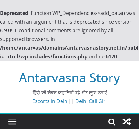
Deprecated
: Function WP_Dependencies->add_data() was
called with an argument that is
deprecated
since version
6.9.0! IE conditional comments are ignored by all
supported browsers. in
/home/antarvas/domains/antarvasnastory.net.in/publ
ic_html/wp-includes/functions.php
on line
6170
Skip
Antarvasna Story
to
content
हिंदी की सेक्स कहानियाँ पढ़े और लुप्त उठाएं
Escorts in Delhi
||
Delhi Call Girl