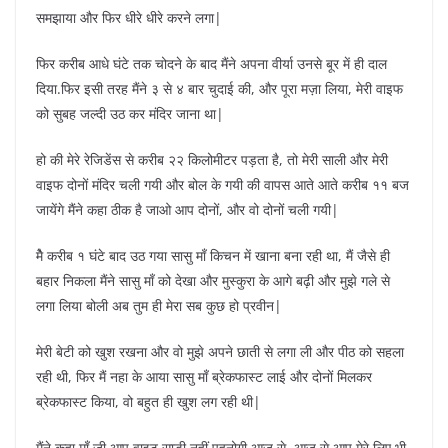
समझाया और फिर धीरे धीरे करने लगा|
फिर करीब आधे घंटे तक चोदने के बाद मैंने अपना वीर्या उनसे बूर में ही दाल
दिया.फिर इसी तरह मैंने ३ से ४ बार चुदाई की, और पूरा मज़ा लिया, मेरी वाइफ
को सुबह जल्दी उठ कर मंदिर जाना था|
हो की मेरे रेजिडेंस से करीब २२ किलोमीटर पड़ता है, तो मेरी साली और मेरी
वाइफ दोनों मंदिर चली गयी और बोल के गयी की वापस आते आते करीब ११ बज
जायेंगे मैंने कहा ठीक है जाओ आप दोनों, और वो दोनों चली गयी|
मैे करीब १ घंटे बाद उठ गया सासु माँ किचन में खाना बना रही था, मैं जैसे ही
बहार निकला मैंने सासु माँ को देखा और मुस्कुरा के आगे बढ़ी और मुझे गले से
लगा लिया बोली अब तुम ही मेरा सब कुछ हो प्रवीन|
मेरी बेटी को खुश रखना और वो मुझे अपने छाती से लगा ली और पीठ को सहला
रही थी, फिर मैं नहा के आया सासु माँ ब्रेकफास्ट लाई और दोनों मिलकर
ब्रेकफास्ट किया, वो बहुत ही खुश लग रही थी|
मैंने कहा माँ जी आप वाइट साडी नहीं पहनोगी आज से, आज से आप मेरे लिए भी