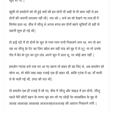
खुश हो गए |
ख़ुशी तो हमदोनो को भी हुई क्यों की हम दोनों भी कही से भी काम नहीं थे हम
दोनों की जवानी लपलपा रही थी| रात को ८ बजे का शो देखने गए पास ही में
सिनेमा हाल था, बीच में जीजू थे अगल बगल हम दोनों बहने चूचियाँ तो वही से
दबानी शुरू हो गई थी|
वो ढाई घंटे में तो दोनों के चूत से गरम गरम पानी निकलने लगा था, मन तो कर
रहा था जीजू के पेंट का ज़िप खोल कर वही लंड को मुह में ले लू| या तो उनके
गोद में बैठ के पूरा का पूरा लंड अपने चूत में डाल लू, पर कोई बात नहीं |
हमलोग ग्यारह बजे तक घर आ गए खाना तो बाहर ही खा लिए थे, अब हमलोग को
सोना था, तो सोये कहा कहा रजाई एक ही बाहर थी, बाकि ट्रंक में था, माँ चाभी
ले के चली गई थी, ठण्ड की रात थी|
तो हमलोग एक ही रजाई में सो गए, बीच में जीजू और साइड में हम दोनों, जीजू
पहले मेरी छोटी बहन के तरफ घूम कर सो गए थोड़ी देर बादबबिता के मुह से
आअह आआअह आआअह आअअअह्अअअअह् की आवाज निकलने लगी |