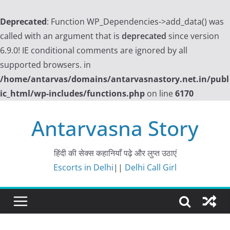
Deprecated
: Function WP_Dependencies->add_data() was
called with an argument that is
deprecated
since version
6.9.0! IE conditional comments are ignored by all
supported browsers. in
/home/antarvas/domains/antarvasnastory.net.in/publ
ic_html/wp-includes/functions.php
on line
6170
Skip
Antarvasna Story
to
content
हिंदी की सेक्स कहानियाँ पढ़े और लुप्त उठाएं
Escorts in Delhi
||
Delhi Call Girl