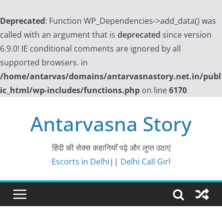
Deprecated
: Function WP_Dependencies->add_data() was
called with an argument that is
deprecated
since version
6.9.0! IE conditional comments are ignored by all
supported browsers. in
/home/antarvas/domains/antarvasnastory.net.in/publ
ic_html/wp-includes/functions.php
on line
6170
Skip
Antarvasna Story
to
content
हिंदी की सेक्स कहानियाँ पढ़े और लुप्त उठाएं
Escorts in Delhi
||
Delhi Call Girl