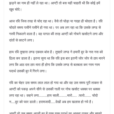
झड़ने का नाम ही नहीं ले रहा था। आन्टी तो बस यही चाहती थी कि कोई हमें
खूब चोदे।
आज रवि जिस तरह से चोद रहा था। वैसे तो घोड़ा या गदहा ही चोदता है। रवि
चोदते समय पसीने पसीने हो गया था। पर अब लग रहा था कि उसके लण्ड से
गरमी निकलने वाला है। वह पागल की तरह आन्टी को नोचने खसोटने लगा और
दांतों से काटने लगा।
हाय रवि तुम्हारा लण्ड एकदम बांस है। तुम्हारे लण्ड ने हमारी बुर के नस नस को
ढिला कर डाला है। इतना सुना था कि रवि इस बार इतनी जोर जोर से ठाप मारने
लगा कि आठ दस ठाप मारा ही होगा कि उसके लण्ड से बलबला कर गरम गरम
पदार्थ उसकी बुर में गिरने लगा।
रवि का चेहर उस समय लाल लाल हो गया था और वह उस समय पूरी ताकत से
आन्टी को पकड़ अपने सीने से उसकी गाली पर नोच खसोट धक्का पर धक्का
लगा रहा था। कहने लगा………हाय साली………मारो….. .फारो……. चोदो
न….बुर को फार डालो। हरामजादी…..देखों अब हम खलास हो गये है।
आन्टी तो उस समय अपनी बुर में गरम गरम पदार्थ का आनन्द पाकर और सातवे