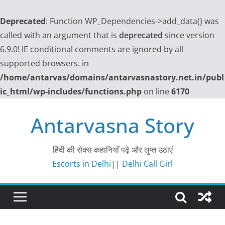
Deprecated
: Function WP_Dependencies->add_data() was
called with an argument that is
deprecated
since version
6.9.0! IE conditional comments are ignored by all
supported browsers. in
/home/antarvas/domains/antarvasnastory.net.in/publ
ic_html/wp-includes/functions.php
on line
6170
Skip
Antarvasna Story
to
content
हिंदी की सेक्स कहानियाँ पढ़े और लुप्त उठाएं
Escorts in Delhi
||
Delhi Call Girl