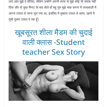
ज़रा आप मुझे दे दीजिए, लेकिन उन्होंने अपनी तरफ से मुझे कोई भी जवाब नहीं
दिया और वो कुछ मिनट के बाद बोले हाँ बहू तुम मुझे माफ़ करना में जल्दबाज़ी में
अपना टावल ले जाना भूल गया था, इसलिए में तुम्हारा टावल ले आया, ठहरो में
तुम्हे दूसरा टावल दे रहा हूँ|
खूबसूरत शीला मैडम की चुदाई
वाली क्लास -Student
teacher Sex Story