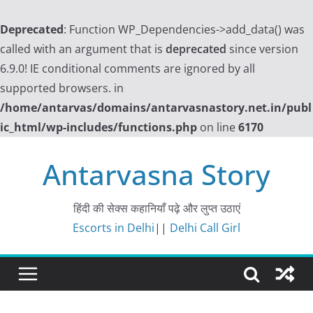
Deprecated
: Function WP_Dependencies->add_data() was
called with an argument that is
deprecated
since version
6.9.0! IE conditional comments are ignored by all
supported browsers. in
/home/antarvas/domains/antarvasnastory.net.in/publ
ic_html/wp-includes/functions.php
on line
6170
Skip
Antarvasna Story
to
content
हिंदी की सेक्स कहानियाँ पढ़े और लुप्त उठाएं
Escorts in Delhi
||
Delhi Call Girl