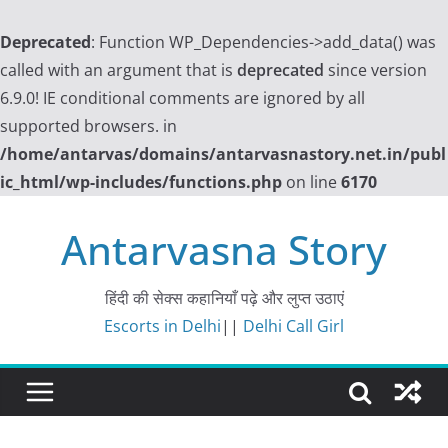
Deprecated
: Function WP_Dependencies->add_data() was
called with an argument that is
deprecated
since version
6.9.0! IE conditional comments are ignored by all
supported browsers. in
/home/antarvas/domains/antarvasnastory.net.in/publ
ic_html/wp-includes/functions.php
on line
6170
Skip
Antarvasna Story
to
content
हिंदी की सेक्स कहानियाँ पढ़े और लुप्त उठाएं
Escorts in Delhi
||
Delhi Call Girl