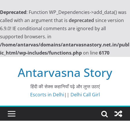
Deprecated
: Function WP_Dependencies->add_data() was
called with an argument that is
deprecated
since version
6.9.0! IE conditional comments are ignored by all
supported browsers. in
/home/antarvas/domains/antarvasnastory.net.in/publ
ic_html/wp-includes/functions.php
on line
6170
Skip
Antarvasna Story
to
content
हिंदी की सेक्स कहानियाँ पढ़े और लुप्त उठाएं
Escorts in Delhi
||
Delhi Call Girl